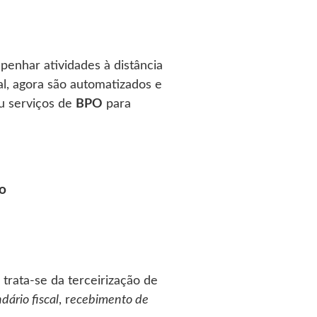
penhar atividades à distância
al, agora são automatizados e
 serviços de
BPO
para
mo
trata-se da terceirização de
ário fiscal
, r
ecebimento de