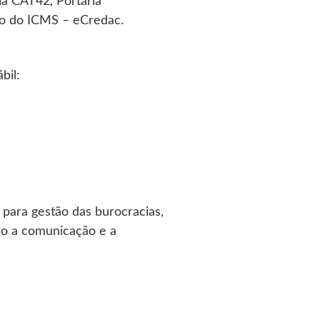
ia CAT42, Portaria
do do ICMS – eCredac.
bil:
 para gestão das burocracias,
do a comunicação e a