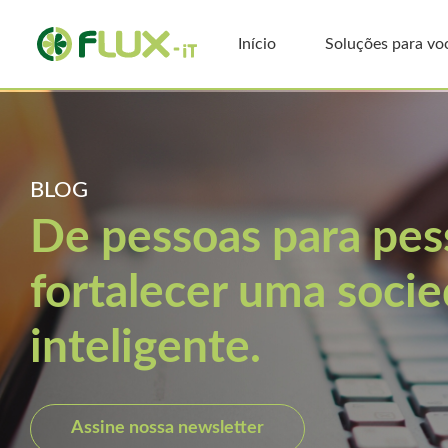
Início
Soluções para vo
BLOG
De pessoas para pe
fortalecer uma soci
inteligente.
Assine nossa newsletter