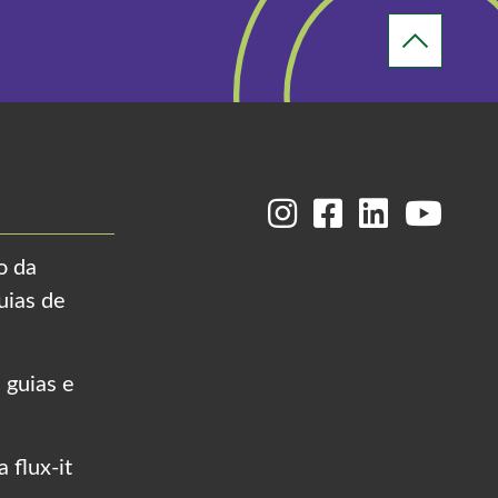
o da
uias de
 guias e
 flux-it