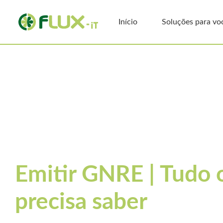
Início
Soluções para vo
Artigos
ICMS
ICMS-ST
Impostos
Emitir GNRE | Tudo 
precisa saber