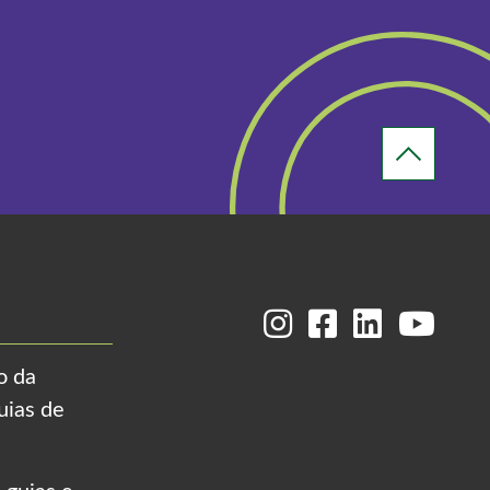
o da
uias de