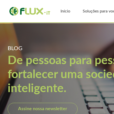
Início
Soluções para vo
BLOG
De pessoas para pe
fortalecer uma soci
inteligente.
Assine nossa newsletter