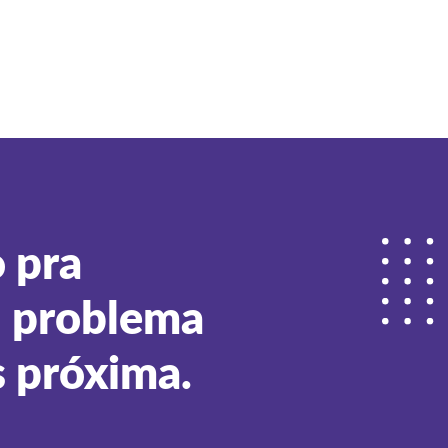
 pra
u problema
s próxima.